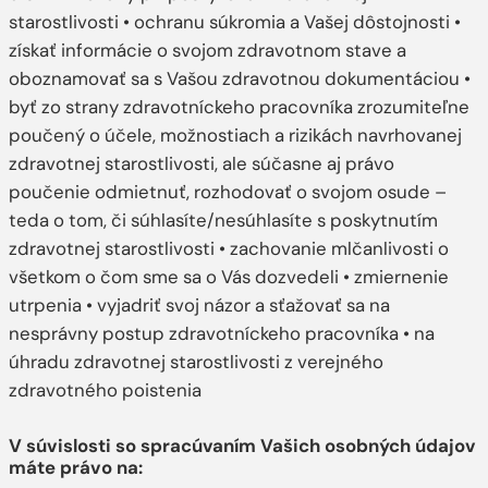
starostlivosti • ochranu súkromia a Vašej dôstojnosti •
získať informácie o svojom zdravotnom stave a
oboznamovať sa s Vašou zdravotnou dokumentáciou •
byť zo strany zdravotníckeho pracovníka zrozumiteľne
poučený o účele, možnostiach a rizikách navrhovanej
zdravotnej starostlivosti, ale súčasne aj právo
poučenie odmietnuť, rozhodovať o svojom osude –
teda o tom, či súhlasíte/nesúhlasíte s poskytnutím
zdravotnej starostlivosti • zachovanie mlčanlivosti o
všetkom o čom sme sa o Vás dozvedeli • zmiernenie
utrpenia • vyjadriť svoj názor a sťažovať sa na
nesprávny postup zdravotníckeho pracovníka • na
úhradu zdravotnej starostlivosti z verejného
zdravotného poistenia
V súvislosti so spracúvaním Vašich osobných údajov
máte právo na: