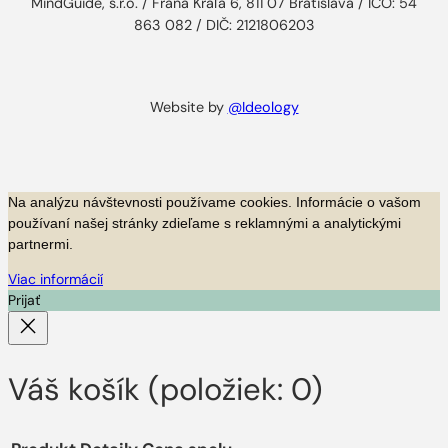
MindGuide, s.r.o. / Fraňa Kráľa 6, 811 07 Bratislava / IČO: 54
863 082 / DIČ: 2121806203
Website by
@Ideology
Na analýzu návštevnosti používame cookies.
Informácie o vašom
používaní našej stránky zdieľame s reklamnými a analytickými
partnermi.
Viac informácií
Prijať
Váš košík
(položiek: 0)