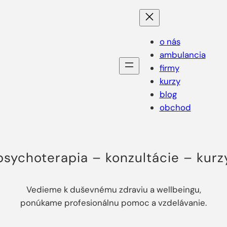
o nás
ambulancia
firmy
kurzy
blog
obchod
psychoterapia – konzultácie – kurz
Vedieme k duševnému zdraviu a wellbeingu,
ponúkame profesionálnu pomoc a vzdelávanie.