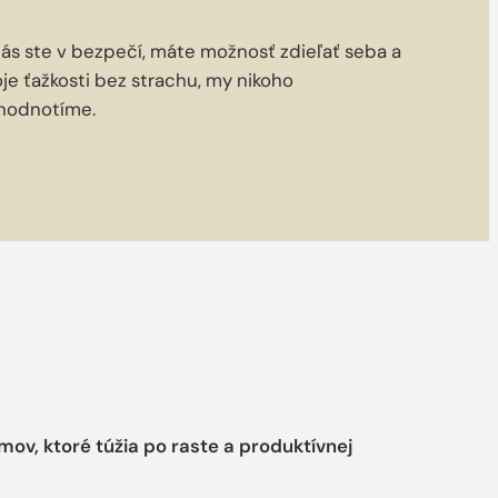
nás ste v bezpečí, máte možnosť zdieľať seba a
je ťažkosti bez strachu, my nikoho
hodnotíme.
v, ktoré túžia po raste a produktívnej