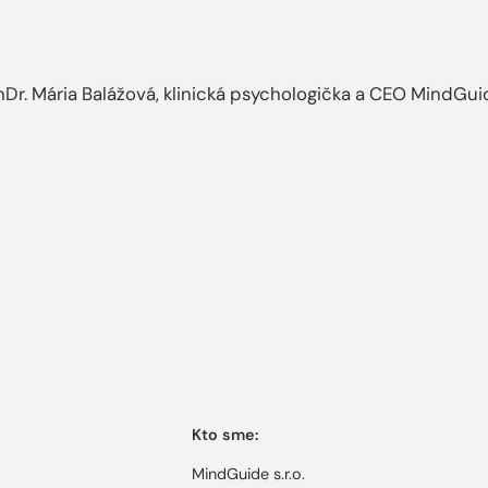
hDr. Mária Balážová, klinická psychologička a CEO MindGui
Kto sme:
MindGuide s.r.o.