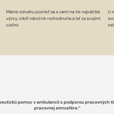
Máme odvahu pozrieť sa s vami na tie najväčšie
U 
výzvy, robiť náročné rozhodnutia a ísť za svojimi
svo
cieľmi.
ne
utickú pomoc v ambulancii s podporou pracovných tímo
pracovnej atmosfére.“