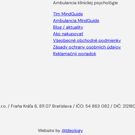
Ambulancia klinickej psychológie
Tím MindGuide
Ambulancia MindGuide
Blog / aktuality
Ako nakupovať
Všeobecné obchodné podmienky
Zásady ochrany osobných údajov
Reklamačný poriadok
r.o. / Fraňa Kráľa 6, 811 07 Bratislava / IČO: 54 863 082 / DIČ: 2121
Website by
@Ideology