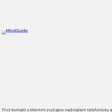
Skip
to
content
Prvý kontakt s klientmi zvyčajne nadviažem telefonicky