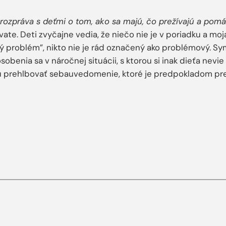
 rozpráva s deťmi o tom, ako sa majú, čo prežívajú a pomáh
e. Deti zvyčajne vedia, že niečo nie je v poriadku a moja
ý problém”, nikto nie je rád označený ako problémový. Sy
obenia sa v náročnej situácii, s ktorou si inak dieťa nevie
ťu prehlbovať sebauvedomenie, ktoré je predpokladom pre