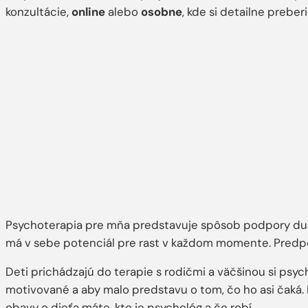
konzultácie,
online
alebo
osobne
, kde si detailne preb
Psychoterapia pre mňa predstavuje spôsob podpory duš
má v sebe potenciál pre rast v každom momente. Predpo
Deti prichádzajú do terapie s rodičmi a väčšinou si psyc
motivované a aby malo predstavu o tom, čo ho asi čaká. 
obavy o dieťa máte, kto je psychológ a čo robí.