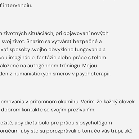
 intervenciu.
životných situáciách, pri objavovaní nových
 svoj život. Snažím sa vytvárať bezpečné a
vovať spôsoby svojho obvyklého fungovania a
 imaginácie, fantázie alebo práce s telom.
založené na autogénnom tréningu. Mojou
den z humanistických smerov v psychoterapii.
omovania v prítomnom okamihu. Verím, že každý človek
 dobrom kontakte so svojím prežívaním.
ôležité, aby dieťa bolo pre prácu s psychológom
účam, aby ste sa porozprávali o tom, čo vás trápi, aké