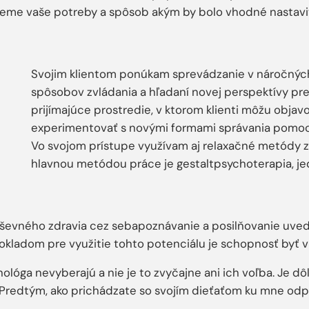
erieme vaše potreby a spôsob akým by bolo vhodné nastaviť
Svojim klientom ponúkam sprevádzanie v náročných 
spôsobov zvládania a hľadaní novej perspektívy pre
prijímajúce prostredie, v ktorom klienti môžu obja
experimentovať s novými formami správania pomocou
Vo svojom prístupe využívam aj relaxačné metódy 
hlavnou metódou práce je gestaltpsychoterapia, je
evného zdravia cez sebapoznávanie a posilňovanie uved
kladom pre využitie tohto potenciálu je schopnosť byť v
hológa nevyberajú a nie je to zvyčajne ani ich voľba. Je d
Predtým, ako prichádzate so svojím dieťaťom ku mne odpor