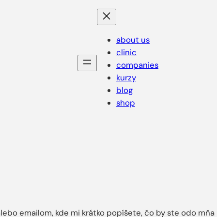
about us
clinic
companies
kurzy
blog
shop
 alebo emailom, kde mi krátko popíšete, čo by ste odo m