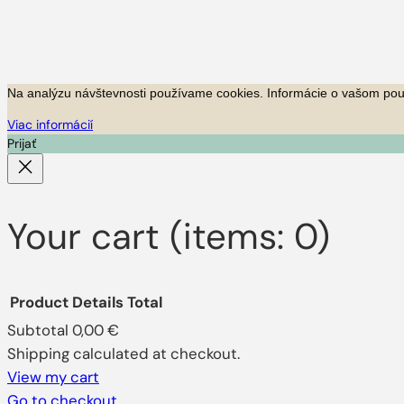
Na analýzu návštevnosti používame cookies.
Informácie o vašom použ
Viac informácií
Prijať
Your cart
(items: 0)
Product
Details
Total
Subtotal
0,00 €
Shipping calculated at checkout.
Products
View my cart
Go to checkout