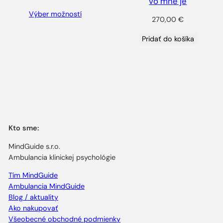
vo mne je
range:
Výber možností
220,00 €
270,00
€
through
350,00 €
Pridať do košíka
Kto sme:
MindGuide s.r.o.
Ambulancia klinickej psychológie
Tím MindGuide
Ambulancia MindGuide
Blog / aktuality
Ako nakupovať
Všeobecné obchodné podmienky