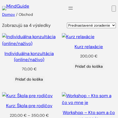
Prejsť
na
Domov
/ Obchod
obsah
Zobrazujú sa 4 výsledky
Kurz relaxácie
Individuálna konzultácia
200,00
€
(online/naživo)
Pridať do košíka
70,00
€
Pridať do košíka
Kurz: Škola pre rodičov
Workshop – Kto som a čo
Price
220,00
€
–
350,00
€